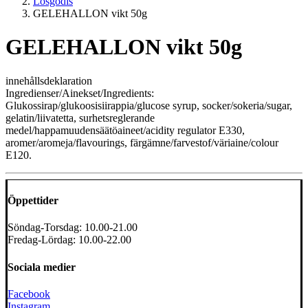
Lösgodis
GELEHALLON vikt 50g
GELEHALLON vikt 50g
innehållsdeklaration
Ingredienser/Ainekset/Ingredients:
Glukossirap/glukoosisiirappia/glucose syrup, socker/sokeria/sugar,
gelatin/liivatetta, surhetsreglerande
medel/happamuudensäätöaineet/acidity regulator E330,
aromer/aromeja/flavourings, färgämne/farvestof/väriaine/colour
E120.
Öppettider
Söndag-Torsdag: 10.00-21.00
Fredag-Lördag: 10.00-22.00
Sociala medier
Facebook
Instagram