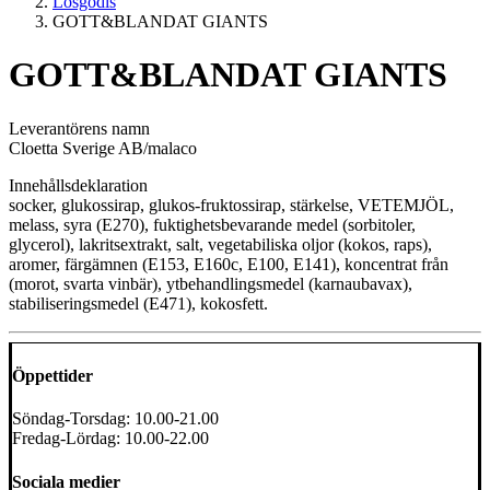
Lösgodis
GOTT&BLANDAT GIANTS
GOTT&BLANDAT GIANTS
Leverantörens namn
Cloetta Sverige AB/malaco
Innehållsdeklaration
socker, glukossirap, glukos-fruktossirap, stärkelse, VETEMJÖL,
melass, syra (E270), fuktighetsbevarande medel (sorbitoler,
glycerol), lakritsextrakt, salt, vegetabiliska oljor (kokos, raps),
aromer, färgämnen (E153, E160c, E100, E141), koncentrat från
(morot, svarta vinbär), ytbehandlingsmedel (karnaubavax),
stabiliseringsmedel (E471), kokosfett.
Öppettider
Söndag-Torsdag: 10.00-21.00
Fredag-Lördag: 10.00-22.00
Sociala medier