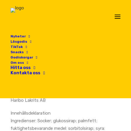
Nyheter
Lösgodis
TikTok
Snacks
Godiskorgar
Hem
Lösgodis
HAPPY FRUTTIES
Om oss
Hitta oss
HAPPY FRUTTIES
Kontakta oss
Leverantörens namn
Haribo Lakrits AB
Innehållsdeklaration
Ingredienser: Socker; glukossirap; palmfett;
fuktighetsbevarande medel: sorbitolsirap; syra: