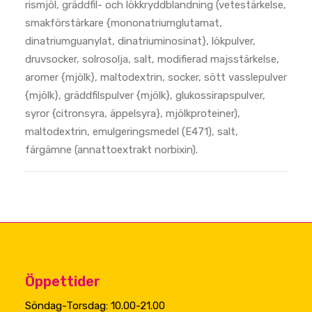
rismjöl, gräddfil- och lökkryddblandning (vetestärkelse,
smakförstärkare {mononatriumglutamat,
dinatriumguanylat, dinatriuminosinat}, lökpulver,
druvsocker, solrosolja, salt, modifierad majsstärkelse,
aromer {mjölk}, maltodextrin, socker, sött vasslepulver
{mjölk}, gräddfilspulver {mjölk}, glukossirapspulver,
syror {citronsyra, äppelsyra}, mjölkproteiner),
maltodextrin, emulgeringsmedel (E471), salt,
färgämne (annattoextrakt norbixin).
Öppettider
Söndag-Torsdag: 10.00-21.00