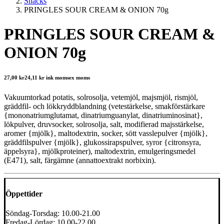
Snacks
PRINGLES SOUR CREAM & ONION 70g
PRINGLES SOUR CREAM &
ONION 70g
27,00
kr
24,11
kr
ink moms
ex moms
Vakuumtorkad potatis, solrosolja, vetemjöl, majsmjöl, rismjöl,
gräddfil- och lökkryddblandning (vetestärkelse, smakförstärkare
{mononatriumglutamat, dinatriumguanylat, dinatriuminosinat},
lökpulver, druvsocker, solrosolja, salt, modifierad majsstärkelse,
aromer {mjölk}, maltodextrin, socker, sött vasslepulver {mjölk},
gräddfilspulver {mjölk}, glukossirapspulver, syror {citronsyra,
äppelsyra}, mjölkproteiner), maltodextrin, emulgeringsmedel
(E471), salt, färgämne (annattoextrakt norbixin).
Öppettider
Söndag-Torsdag: 10.00-21.00
Fredag-Lördag: 10.00-22.00