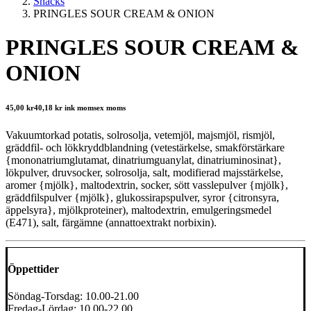
Snacks
PRINGLES SOUR CREAM & ONION
PRINGLES SOUR CREAM &
ONION
45,00
kr
40,18
kr
ink moms
ex moms
Vakuumtorkad potatis, solrosolja, vetemjöl, majsmjöl, rismjöl,
gräddfil- och lökkryddblandning (vetestärkelse, smakförstärkare
{mononatriumglutamat, dinatriumguanylat, dinatriuminosinat},
lökpulver, druvsocker, solrosolja, salt, modifierad majsstärkelse,
aromer {mjölk}, maltodextrin, socker, sött vasslepulver {mjölk},
gräddfilspulver {mjölk}, glukossirapspulver, syror {citronsyra,
äppelsyra}, mjölkproteiner), maltodextrin, emulgeringsmedel
(E471), salt, färgämne (annattoextrakt norbixin).
Öppettider
Söndag-Torsdag: 10.00-21.00
Fredag-Lördag: 10.00-22.00