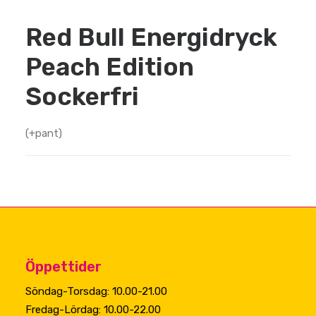
priset
priset
Red Bull Energidryck
var:
är:
Peach Edition
22,00 kr19,64 kr.
15,00 kr13,3
Sockerfri
(+pant)
Öppettider
Söndag-Torsdag: 10.00-21.00
Fredag-Lördag: 10.00-22.00