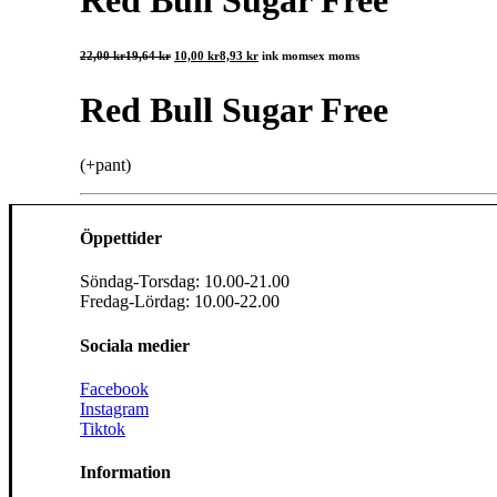
Red Bull Sugar Free
Det
Det
22,00
kr
19,64
kr
10,00
kr
8,93
kr
ink moms
ex moms
ursprungliga
nuvarande
priset
priset
var:
är:
Red Bull Sugar Free
22,00 kr19,64 kr.
10,00 kr8,93 kr.
(+pant)
Öppettider
Söndag-Torsdag: 10.00-21.00
Fredag-Lördag: 10.00-22.00
Sociala medier
Facebook
Instagram
Tiktok
Information