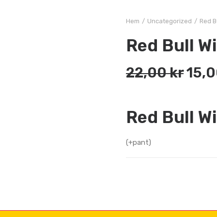
Hem
Uncategorized
Red B
Red Bull W
Det
22,00
kr
15,
ursp
pris
Red Bull W
var:
22,0
(+pant)