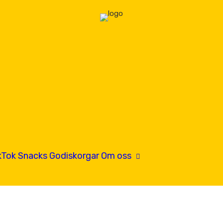
kTok
Snacks
Godiskorgar
Om oss
Hitta oss
Kontakta oss