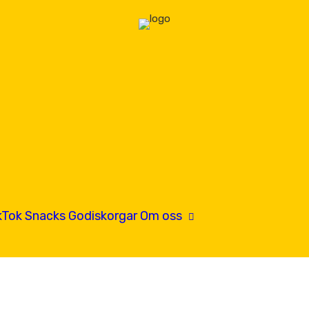
kTok
Snacks
Godiskorgar
Om oss
Hitta oss
Kontakta oss