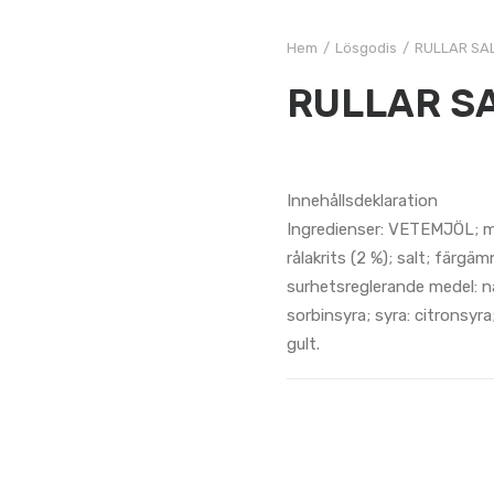
Hem
Lösgodis
RULLAR SAL
RULLAR SA
Innehållsdeklaration
Ingredienser: VETEMJÖL; mö
rålakrits (2 %); salt; färgä
surhetsreglerande medel: n
sorbinsyra; syra: citronsyr
gult.