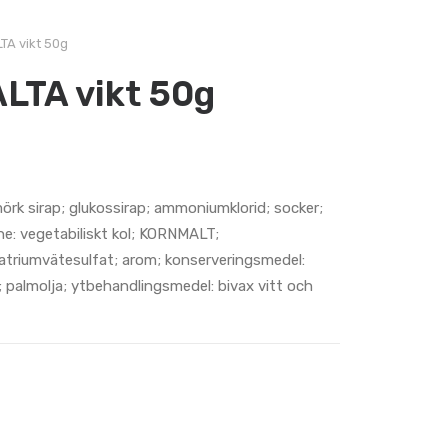
TA vikt 50g
LTA vikt 50g
rk sirap; glukossirap; ammoniumklorid; socker;
mne: vegetabiliskt kol; KORNMALT;
atriumvätesulfat; arom; konserveringsmedel:
a; palmolja; ytbehandlingsmedel: bivax vitt och