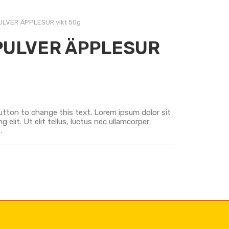
LVER ÄPPLESUR vikt 50g
PULVER ÄPPLESUR
 button to change this text. Lorem ipsum dolor sit
 elit. Ut elit tellus, luctus nec ullamcorper
.