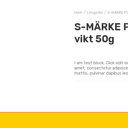
Hem
Lösgodis
S-MÄRKE PU
S-MÄRKE 
vikt 50g
I am text block. Click edit
amet, consectetur adipiscing
mattis, pulvinar dapibus leo