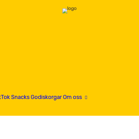
kTok
Snacks
Godiskorgar
Om oss
Hitta oss
Kontakta oss