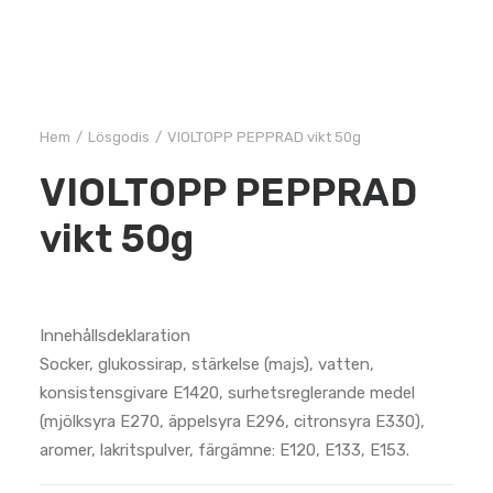
Hem
Lösgodis
VIOLTOPP PEPPRAD vikt 50g
VIOLTOPP PEPPRAD
vikt 50g
Innehållsdeklaration
Socker, glukossirap, stärkelse (majs), vatten,
konsistensgivare E1420, surhetsreglerande medel
(mjölksyra E270, äppelsyra E296, citronsyra E330),
aromer, lakritspulver, färgämne: E120, E133, E153.