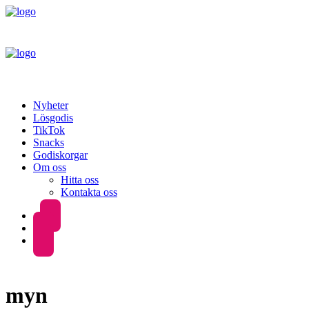
Nyheter
Lösgodis
TikTok
Snacks
Godiskorgar
Om oss
Hitta oss
Kontakta oss
myn