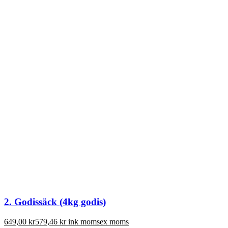
2. Godissäck (4kg godis)
649,00
kr
579,46
kr
ink moms
ex moms