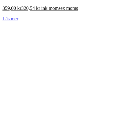
359,00
kr
320,54
kr
ink moms
ex moms
Läs mer