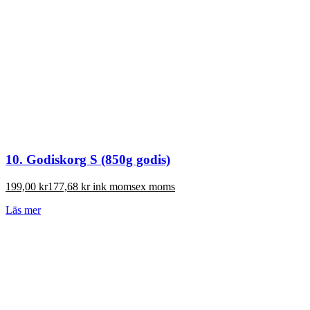
10. Godiskorg S (850g godis)
199,00
kr
177,68
kr
ink moms
ex moms
Läs mer