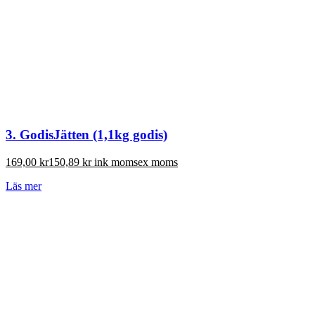
3. GodisJätten (1,1kg godis)
169,00
kr
150,89
kr
ink moms
ex moms
Läs mer