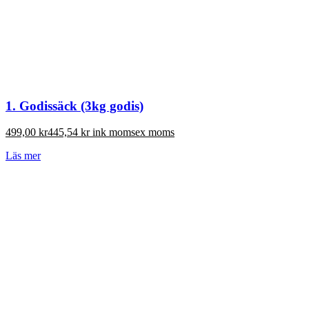
1. Godissäck (3kg godis)
499,00
kr
445,54
kr
ink moms
ex moms
Läs mer