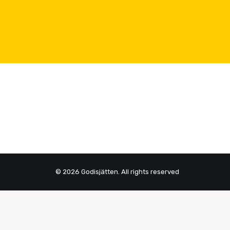
LÄS MER
L
© 2026 Godisjätten. All rights reserved
Privacy Preference Center