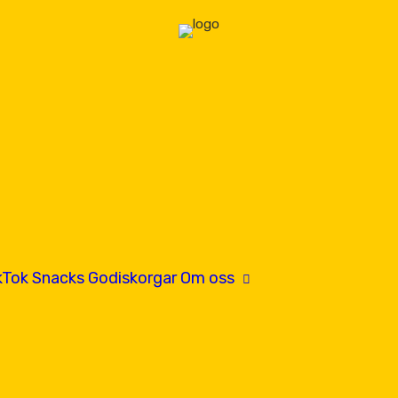
kTok
Snacks
Godiskorgar
Om oss
Hitta oss
Kontakta oss