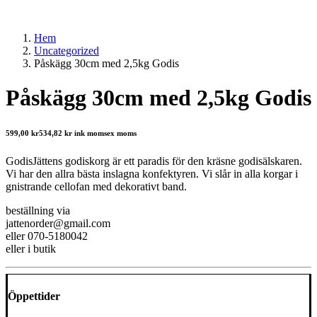
Hem
Uncategorized
Påskägg 30cm med 2,5kg Godis
Påskägg 30cm med 2,5kg Godis
599,00
kr
534,82
kr
ink moms
ex moms
GodisJättens godiskorg är ett paradis för den kräsne godisälskaren.
Vi har den allra bästa inslagna konfektyren. Vi slår in alla korgar i
gnistrande cellofan med dekorativt band.
beställning via
jattenorder@gmail.com
eller 070-5180042
eller i butik
Öppettider