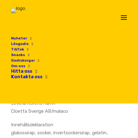
Nyheter
Lösgodis
TikTok
Snacks
Godiskorgar
Hem
Lösgodis
SKUMKANTARELLER
Om oss
Hitta oss
SKUMKANTARELLER
Kontakta oss
Leverantörens namn
Cloetta Sverige AB/malaco
Innehållsdeklaration
glukossirap, socker, invertsockersirap, gelatin,