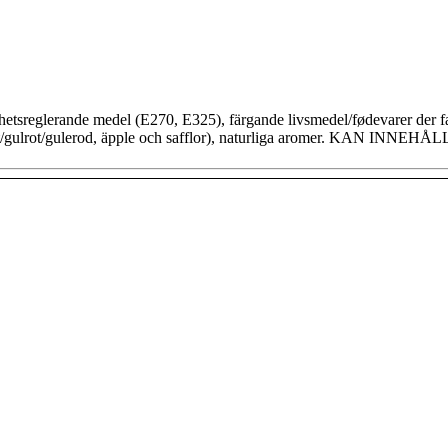
surhetsreglerande medel (E270, E325), färgande livsmedel/fødevarer der 
t, morot/gulrot/gulerod, äpple och safflor), naturliga aromer. K