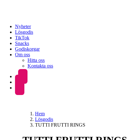
Nyheter
Lösgodis
TikTok
Snacks
Godiskorgar
Om oss
Hitta oss
Kontakta oss
Hem
Lösgodis
TUTTI FRUTTI RINGS