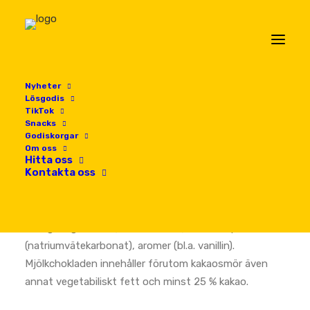
Nyheter
Lösgodis
TikTok
Snacks
Godiskorgar
Innehållsdeklaration
Om oss
socker, VETEMJÖL, vegetabiliska fetter/oljor (palm,
Hitta oss
Kontakta oss
shea, kokos), SKUMMJÖLKSPULVER, VASSLEPULVER
(MJÖLK), kakaosmör, HELMJÖLKSPULVER,
kakaomassa, fettreducerat kakaopulver,
emulgeringsmedel (SOJALECITIN), salt, bakpulver
(natriumvätekarbonat), aromer (bl.a. vanillin).
Mjölkchokladen innehåller förutom kakaosmör även
annat vegetabiliskt fett och minst 25 % kakao.