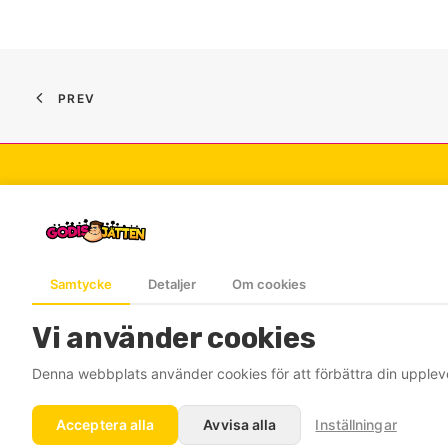
PREV
Öppettider
Soci
Söndag-Torsdag: 10.00-21.00
Faceb
Samtycke
Detaljer
Om cookies
Fredag-Lördag: 10.00-22.00
Instag
Tiktok
Vi använder cookies
Denna webbplats använder cookies för att förbättra din upplev
Acceptera alla
Avvisa alla
Inställningar
© 2026 Godisjätten. All rights reserved