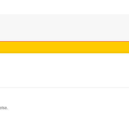
ala medier
Information
ook
Betalningsalternativ
ram
Cookiepolicy
else.