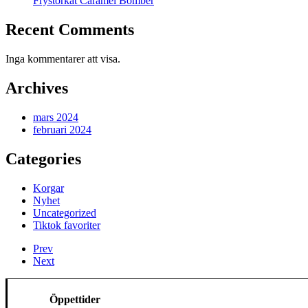
Frystorkat Caramel Bomber
Recent Comments
Inga kommentarer att visa.
Archives
mars 2024
februari 2024
Categories
Korgar
Nyhet
Uncategorized
Tiktok favoriter
Prev
Next
Öppettider