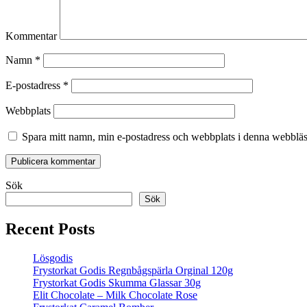
Kommentar
Namn
*
E-postadress
*
Webbplats
Spara mitt namn, min e-postadress och webbplats i denna webbläsa
Sök
Sök
Recent Posts
Lösgodis
Frystorkat Godis Regnbågspärla Orginal 120g
Frystorkat Godis Skumma Glassar 30g
Elit Chocolate – Milk Chocolate Rose